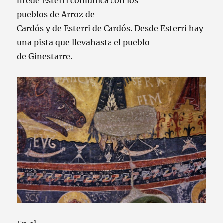
nte
de
Esterri
comunica
con
los
pueblos
de
Arroz
de
Cardós
y
de
Esterri
de
Cardós
.
Desde
Esterri
hay
una
pista que
lleva
hasta
el
pueblo
de
Ginestarre
.