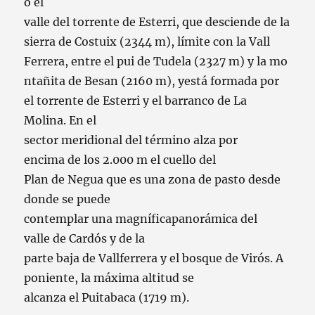
o el
valle
del
torrente
de
Esterri
,
que
desciende
de
la
sierra
de
Costuix
(
2344
m
)
,
límite
con
la Vall
Ferrera
,
entre
el
pui
de
Tudela
(
2327
m)
y
la
mo
ntañita
de
Besan
(
2160
m
)
,
y
está formada
por
el torrente
de
Esterri
y el
barranco
de
La
Molina
.
En el
sector
meridional
del
término
alza
por
encima
de los
2.000
m
el
cuello
del
Plan
de
Negua
que es una
zona
de
pasto
desde
donde
se
puede
contemplar
una
magnífica
panorámica
del
valle
de
Cardós
y
de
la
parte
baja
de
Vallferrera
y
el
bosque
de
Virós
.
A
poniente
,
la
máxima
altitud
se
alcanza
el
Puitabaca
(
1719
m
)
.