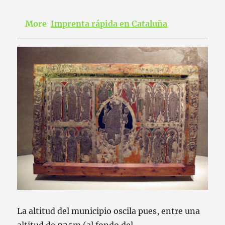
More
Imprenta rápida en Cataluña
La
altitud
del
municipio
oscila
pues
,
entre
una
altitud
de
925m
(
al
fondo
del