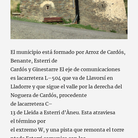
El
municipio
está
formado
por
Arroz
de
Cardós
,
Benante
,
Esterri
de
Cardós
y
Ginestarre
El
eje
de comunicaciones
es
la
carretera
L
–
504
que
va de
Llavorsí
en
Lladorre
y
que
sigue
el valle
por la
derecha
del
Noguera de
Cardós
,
procedente
de
la
carretera
C
–
13
de
Lleida
a
Esterri
d’Àneu
.
Esta
atraviesa
el
término
por
el
extremo
W
,
y
una
pista
que
remonta
el
torre