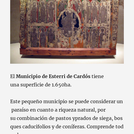
El
Municipio
de
Esterri
de
Cardós
tiene
una
superficie de
1.650ha
.
Este
pequeño
municipio
se
puede
considerar
un
paraíso
en cuanto
a
riqueza
natural
,
por
su
combinación
de
pastos
y
prados
de
siega
,
bos
ques
caducifolios
y
de
coníferas
.
Comprende
tod