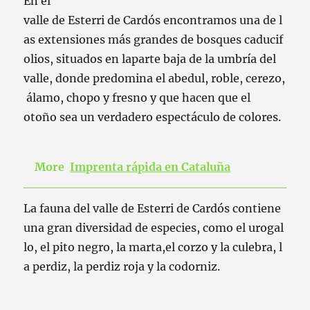
En
el
valle
de
Esterri
de
Cardós
encontramos
una
de
l
as
extensiones
más
grandes
de
bosques
caducif
olios
,
situados en
la
parte
baja
de
la
umbría
del
valle
,
donde
predomina
el
abedul
,
roble
,
cerezo
,
álamo
,
chopo
y
fresno
y
que
hacen
que
el
otoño
sea
un
verdadero
espectáculo
de
colores
.
More
Imprenta rápida en Cataluña
La
fauna
del valle
de
Esterri
de
Cardós
contiene
una
gran
diversidad
de
especies
,
como
el
urogal
lo
,
el
pito
negro
,
la
marta
,
el
corzo
y
la
culebra
,
l
a
perdiz
,
la
perdiz
roja
y
la
codorniz
.