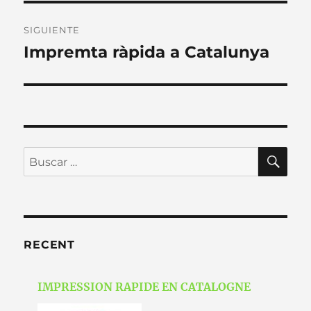
SIGUIENTE
Impremta ràpida a Catalunya
Entrada
siguiente:
BU
Buscar
por:
RECENT
IMPRESSION RAPIDE EN CATALOGNE