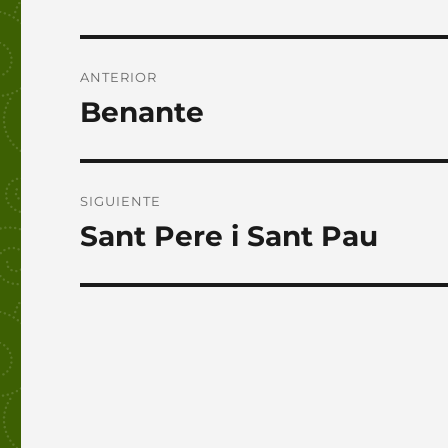
Navegación
ANTERIOR
de
Benante
Entrada
anterior:
entradas
SIGUIENTE
Sant Pere i Sant Pau
Entrada
siguiente: