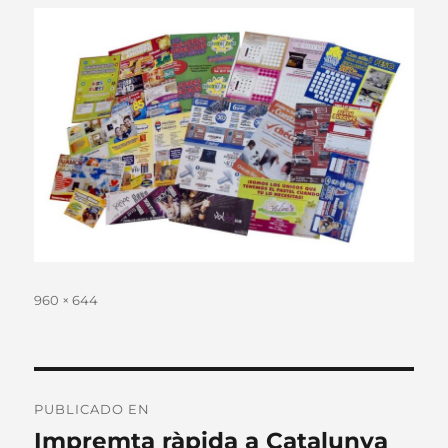
Tamaño
960 × 644
completo
Navegación
PUBLICADO EN
de
Impremta ràpida a Catalunya