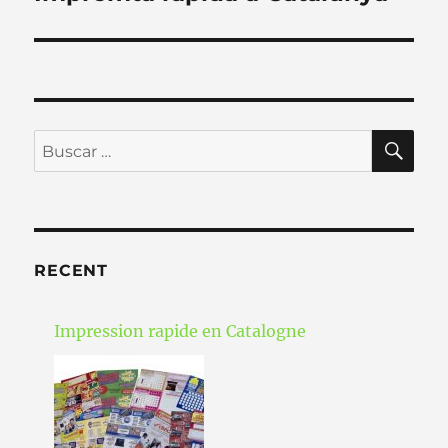
entradas
BU
Buscar
por:
RECENT
Impression rapide en Catalogne