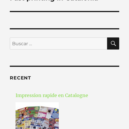
entradas
BU
Buscar
por:
RECENT
Impression rapide en Catalogne