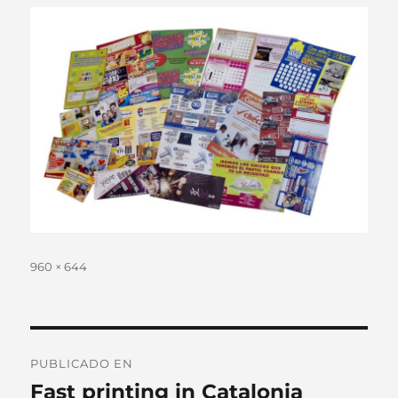
Tamaño
960 × 644
completo
Navegación
PUBLICADO EN
de
Fast printing in Catalonia